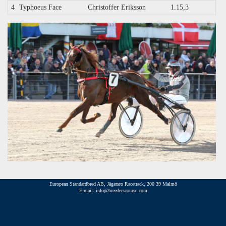
4
Typhoeus Face
Christoffer Eriksson
1.15,3
European Standardbred AB, Jägersro Racetrack, 200 39 Malmö
E-mail: info@breederscourse.com