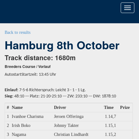
Toggl
naviga
Back to results
Hamburg 8th October
Track distance: 1680m
Breeders Course / Vorlauf
AutostartStartzeit: 13:45 Uhr
Einlauf:
7-5-6 Richterspruch: Leicht 3 - 1 - 1 Lg.
Sieg:
48:10 --- Platz: 21-20-25:10 --- ZW: 233:10 --- DW: 1878:10
#
Name
Driver
Time
Prize
1
Ivanhoe Charisma
Jeroen Offeringa
1.14,7
2
Irish Boko
Johnny Takter
1.15,1
3
Nagama
Christian Lindhardt
1.15,2