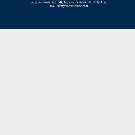
European Standardbred AB, Jägersro Racetrack, 200 39 Malmö
E-mail: info@breederscourse.com