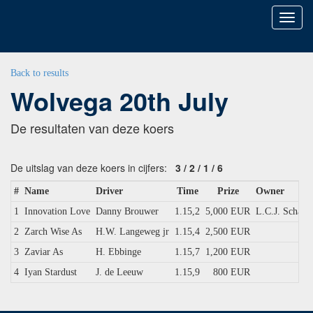
Toggl
naviga
Back to results
Wolvega 20th July
De resultaten van deze koers
De uitslag van deze koers in cijfers:
3
/
2
/
1
/
6
#
Name
Driver
Time
Prize
Owner
1
Innovation Love
Danny Brouwer
1.15,2
5,000 EUR
L.C.J. Schalk
2
Zarch Wise As
H.W. Langeweg jr
1.15,4
2,500 EUR
3
Zaviar As
H. Ebbinge
1.15,7
1,200 EUR
4
Iyan Stardust
J. de Leeuw
1.15,9
800 EUR