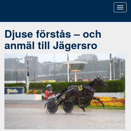
Toggl
naviga
Djuse förstås – och
anmäl till Jägersro