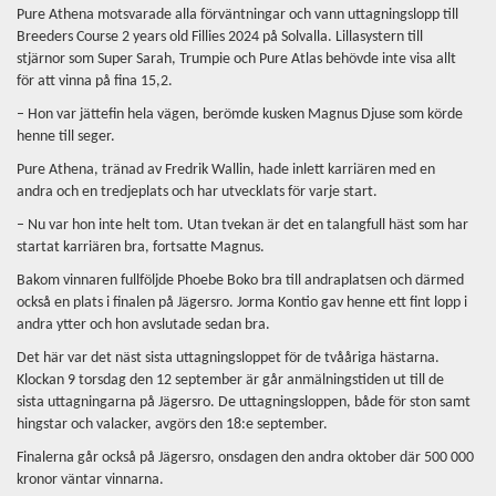
Pure Athena motsvarade alla förväntningar och vann uttagningslopp till
Breeders Course 2 years old Fillies 2024 på Solvalla. Lillasystern till
stjärnor som Super Sarah, Trumpie och Pure Atlas behövde inte visa allt
för att vinna på fina 15,2.
– Hon var jättefin hela vägen, berömde kusken Magnus Djuse som körde
henne till seger.
Pure Athena, tränad av Fredrik Wallin, hade inlett karriären med en
andra och en tredjeplats och har utvecklats för varje start.
– Nu var hon inte helt tom. Utan tvekan är det en talangfull häst som har
startat karriären bra, fortsatte Magnus.
Bakom vinnaren fullföljde Phoebe Boko bra till andraplatsen och därmed
också en plats i finalen på Jägersro. Jorma Kontio gav henne ett fint lopp i
andra ytter och hon avslutade sedan bra.
Det här var det näst sista uttagningsloppet för de tvååriga hästarna.
Klockan 9 torsdag den 12 september är går anmälningstiden ut till de
sista uttagningarna på Jägersro. De uttagningsloppen, både för ston samt
hingstar och valacker, avgörs den 18:e september.
Finalerna går också på Jägersro, onsdagen den andra oktober där 500 000
kronor väntar vinnarna.