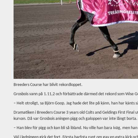
Breeders Course har blivit rekordloppet.
Grosbois vann på 1.11,2 och förbättrade därmed det rekord som Wise Gu
– Helt otroligt, sa Björn Goop. Jag hade det lite på känn, han har känts s
Dramatiken i Breeders Course 3 years old Colts and Geldings First Final ut
kurvan. Då var Grosbois aningen pigg och galoppen var inte långt borta.
– Han blev för pigg och kan bli så ibland. Nu ville han bara iväg, men h
Väl i ledningen gick det fort. Första barfota runt om gav en extra kick 