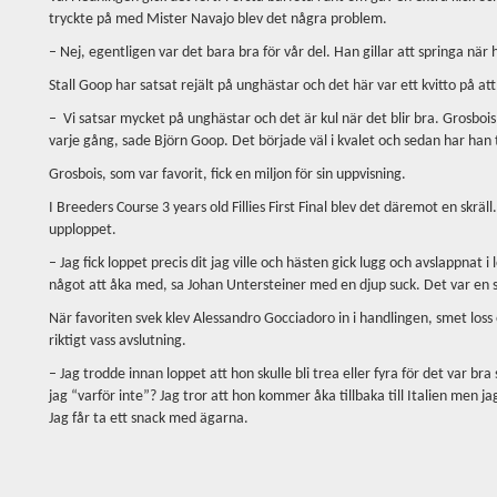
tryckte på med Mister Navajo blev det några problem.
– Nej, egentligen var det bara bra för vår del. Han gillar att springa när 
Stall Goop har satsat rejält på unghästar och det här var ett kvitto på at
– Vi satsar mycket på unghästar och det är kul när det blir bra. Grosboi
varje gång, sade Björn Goop. Det började väl i kvalet och sedan har han t
Grosbois, som var favorit, fick en miljon för sin uppvisning.
I Breeders Course 3 years old Fillies First Final blev det däremot en skrä
upploppet.
– Jag fick loppet precis dit jag ville och hästen gick lugg och avslappnat 
något att åka med, sa Johan Untersteiner med en djup suck. Det var en s
När favoriten svek klev Alessandro Gocciadoro in i handlingen, smet loss
riktigt vass avslutning.
– Jag trodde innan loppet att hon skulle bli trea eller fyra för det var b
jag “varför inte”? Jag tror att hon kommer åka tillbaka till Italien men j
Jag får ta ett snack med ägarna.