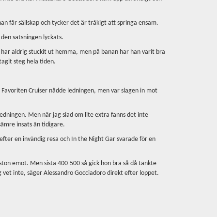
han får sällskap och tycker det är tråkigt att springa ensam.
t den satsningen lyckats.
s har aldrig stuckit ut hemma, men på banan har han varit bra
agit steg hela tiden.
ll. Favoriten Cruiser nådde ledningen, men var slagen in mot
i ledningen. Men när jag siad om lite extra fanns det inte
ämre insats än tidigare.
 efter en invändig resa och In the Night Gar svarade för en
ra ston emot. Men sista 400-500 så gick hon bra så då tänkte
ag vet inte, säger Alessandro Gocciadoro direkt efter loppet.