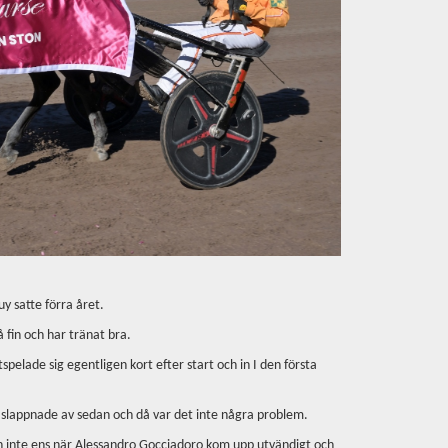
y satte förra året.
å fin och har tränat bra.
spelade sig egentligen kort efter start och in I den första
an slappnade av sedan och då var det inte några problem.
och inte ens när Alessandro Gocciadoro kom upp utvändigt och