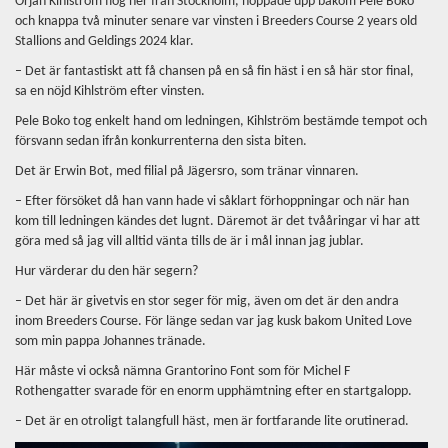
Örjan Kihlström flög ner från Stockholm, hoppade upp bakom Pele Boko
och knappa två minuter senare var vinsten i Breeders Course 2 years old
Stallions and Geldings 2024 klar.
– Det är fantastiskt att få chansen på en så fin häst i en så här stor final,
sa en nöjd Kihlström efter vinsten.
Pele Boko tog enkelt hand om ledningen, Kihlström bestämde tempot och
försvann sedan ifrån konkurrenterna den sista biten.
Det är Erwin Bot, med filial på Jägersro, som tränar vinnaren.
– Efter försöket då han vann hade vi såklart förhoppningar och när han
kom till ledningen kändes det lugnt. Däremot är det tvååringar vi har att
göra med så jag vill alltid vänta tills de är i mål innan jag jublar.
Hur värderar du den här segern?
– Det här är givetvis en stor seger för mig, även om det är den andra
inom Breeders Course. För länge sedan var jag kusk bakom United Love
som min pappa Johannes tränade.
Här måste vi också nämna Grantorino Font som för Michel F
Rothengatter svarade för en enorm upphämtning efter en startgalopp.
– Det är en otroligt talangfull häst, men är fortfarande lite orutinerad.