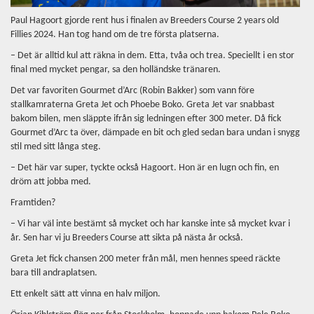
Paul Hagoort gjorde rent hus i finalen av Breeders Course 2 years old
Fillies 2024. Han tog hand om de tre första platserna.
– Det är alltid kul att räkna in dem. Etta, tvåa och trea. Speciellt i en stor
final med mycket pengar, sa den holländske tränaren.
Det var favoriten Gourmet d’Arc (Robin Bakker) som vann före
stallkamraterna Greta Jet och Phoebe Boko. Greta Jet var snabbast
bakom bilen, men släppte ifrån sig ledningen efter 300 meter. Då fick
Gourmet d’Arc ta över, dämpade en bit och gled sedan bara undan i snygg
stil med sitt långa steg.
– Det här var super, tyckte också Hagoort. Hon är en lugn och fin, en
dröm att jobba med.
Framtiden?
– Vi har väl inte bestämt så mycket och har kanske inte så mycket kvar i
år. Sen har vi ju Breeders Course att sikta på nästa år också.
Greta Jet fick chansen 200 meter från mål, men hennes speed räckte
bara till andraplatsen.
Ett enkelt sätt att vinna en halv miljon.