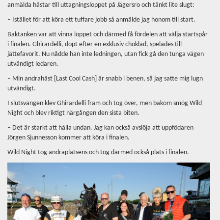
anmälda hästar till uttagningsloppet på Jägersro och tänkt lite slugt:
– Istället för att köra ett tuffare jobb så anmälde jag honom till start.
Baktanken var att vinna loppet och därmed få fördelen att välja startspår
i finalen. Ghirardelli, döpt efter en exklusiv choklad, spelades till
jättefavorit. Nu nådde han inte ledningen, utan fick gå den tunga vägen
utvändigt ledaren.
– Min andrahäst [Last Cool Cash] är snabb i benen, så jag satte mig lugn
utvändigt.
I slutsvängen klev Ghirardelli fram och tog över, men bakom smög Wild
Night och blev riktigt närgången den sista biten.
– Det är starkt att hålla undan. Jag kan också avslöja att uppfödaren
Jörgen Sjunnesson kommer att köra i finalen.
Wild Night tog andraplatsens och tog därmed också plats i finalen.