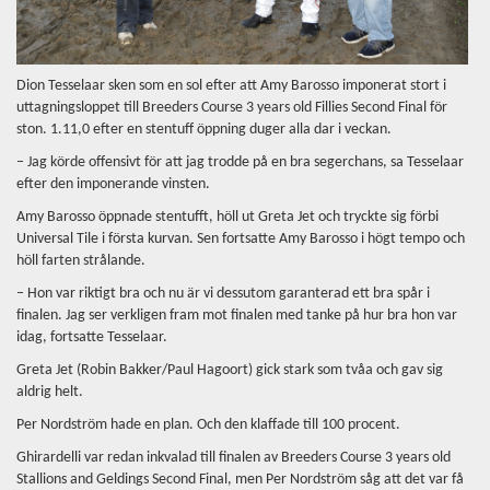
Dion Tesselaar sken som en sol efter att Amy Barosso imponerat stort i
uttagningsloppet till Breeders Course 3 years old Fillies Second Final för
ston. 1.11,0 efter en stentuff öppning duger alla dar i veckan.
– Jag körde offensivt för att jag trodde på en bra segerchans, sa Tesselaar
efter den imponerande vinsten.
Amy Barosso öppnade stentufft, höll ut Greta Jet och tryckte sig förbi
Universal Tile i första kurvan. Sen fortsatte Amy Barosso i högt tempo och
höll farten strålande.
– Hon var riktigt bra och nu är vi dessutom garanterad ett bra spår i
finalen. Jag ser verkligen fram mot finalen med tanke på hur bra hon var
idag, fortsatte Tesselaar.
Greta Jet (Robin Bakker/Paul Hagoort) gick stark som tvåa och gav sig
aldrig helt.
Per Nordström hade en plan. Och den klaffade till 100 procent.
Ghirardelli var redan inkvalad till finalen av Breeders Course 3 years old
Stallions and Geldings Second Final, men Per Nordström såg att det var få