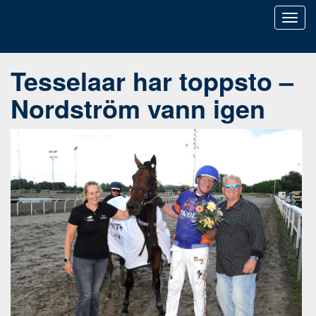
Toggl
naviga
Tesselaar har toppsto –
Nordström vann igen