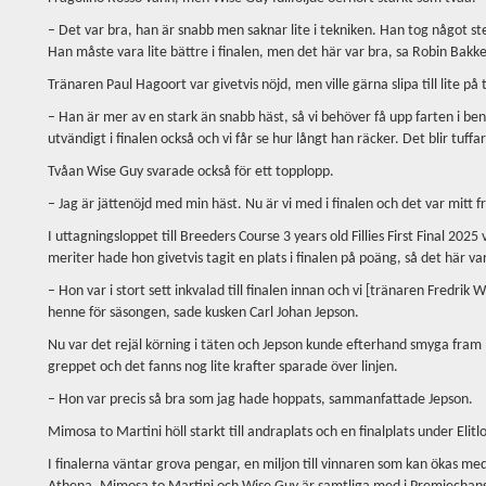
– Det var bra, han är snabb men saknar lite i tekniken. Han tog något ste
Han måste vara lite bättre i finalen, men det här var bra, sa Robin Bakk
Tränaren Paul Hagoort var givetvis nöjd, men ville gärna slipa till lite på
– Han är mer av en stark än snabb häst, så vi behöver få upp farten i
utvändigt i finalen också och vi får se hur långt han räcker. Det blir tuffa
Tvåan Wise Guy svarade också för ett topplopp.
– Jag är jättenöjd med min häst. Nu är vi med i finalen och det var mi
I uttagningsloppet till Breeders Course 3 years old Fillies First Final 202
meriter hade hon givetvis tagit en plats i finalen på poäng, så det här va
– Hon var i stort sett inkvalad till finalen innan och vi [tränaren Fredrik 
henne för säsongen, sade kusken Carl Johan Jepson.
Nu var det rejäl körning i täten och Jepson kunde efterhand smyga fram
greppet och det fanns nog lite krafter sparade över linjen.
– Hon var precis så bra som jag hade hoppats, sammanfattade Jepson.
Mimosa to Martini höll starkt till andraplats och en finalplats under Elit
I finalerna väntar grova pengar, en miljon till vinnaren som kan ökas 