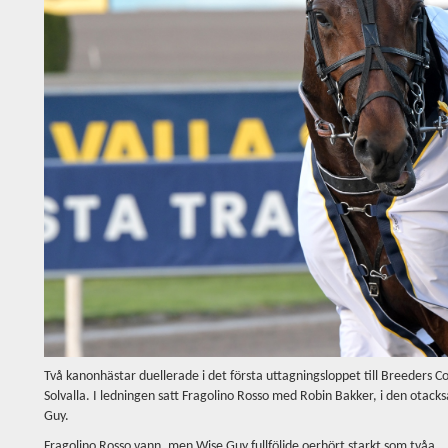
Två kanonhästar duellerade i det första uttagningsloppet till Breeders Co
Solvalla. I ledningen satt Fragolino Rosso med Robin Bakker, i den ota
Guy.
Fragolino Rosso vann, men Wise Guy fullföljde oerhört starkt som tvåa.