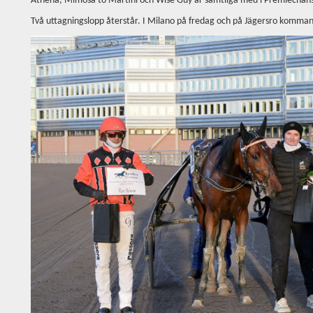
Athena, Mimosa to Martini och Wise Guy är samtliga med i Premiechan
Två uttagningslopp återstår. I Milano på fredag och på Jägersro komma