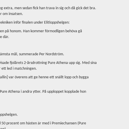
g extra, men sedan fick han trava in sig och då gick det bra.
er om insatsen.
 tekniken inför finalen under Elitloppshelgen:
 benen på honom. Han kommer förmodligen behöva gå
re där.
tt främsta mål, summerade Per Nordström.
5 visade fjolårets 2-årsdrottning Pure Athena upp sig. Med sina
r ett led i matchningen.
Wallin] var överens att ge henne ett snällt lopp och bygga
 Pure Athena i andra ytter. På upploppet kopplade hon
loppshelgen.
med 50 procent om hästen är med i Premiechansen (Pure