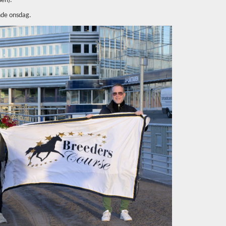
sen).
nde onsdag.