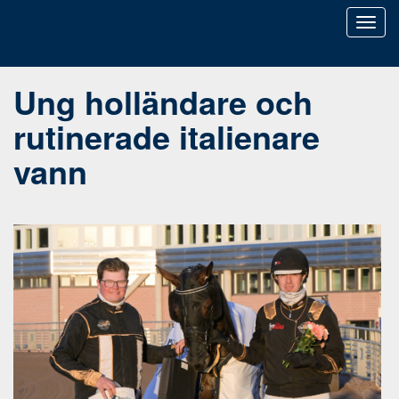
Toggl
naviga
Ung holländare och
rutinerade italienare
vann