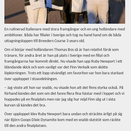
En rutinerad italienare med stora framgångar och en ung holländare med
ambitioner. Båda har filialer i Sverige och tog nu hand hand om de båda
uttagningsloppen till Breeders Course 3 years old.
Om vi börjar med holländaren Thomas Bos så är han relativt färsk som
tränare, för andra året är han på plats i Sverige med en filial och
framgångarna har kommit direkt. Nu visade han upp Ruby Newport i ett
bländande skick och som vanligt var det Finn Verkaik som skötte
löpkörningen. Trots ett lopp utvändigt om favoriten var hon bara starkast
över upploppet i stoavdelningen.
– Jag visste att hon var snabb, nu visade hon att det finns styrka också. På
förhand kändes det som om det fanns flera fina hästar med i loppet och vi
hoppades på en finalplats men när jag såg hur nöjd Finn såg ut i sista
kurvan så kändes det bra.
Över upploppet klev Ruby Newport bara undan och sträckte ärligt på sig
när Björn Goops Dixie Dynamite kom med en snabb slutstöt som räckte
till den andra finalplatsen.