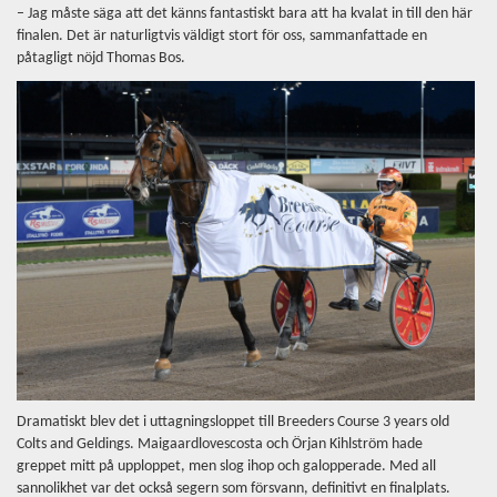
– Jag måste säga att det känns fantastiskt bara att ha kvalat in till den här
finalen. Det är naturligtvis väldigt stort för oss, sammanfattade en
påtagligt nöjd Thomas Bos.
Dramatiskt blev det i uttagningsloppet till Breeders Course 3 years old
Colts and Geldings. Maigaardlovescosta och Örjan Kihlström hade
greppet mitt på upploppet, men slog ihop och galopperade. Med all
sannolikhet var det också segern som försvann, definitivt en finalplats.