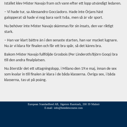
Istället klev Mister Navajo fram och vann efter ett lopp utvändigt ledaren.
– Vi hade tur, sa Alessandro Gocciadoro. Hade inte Örjans häst
galopperat så hade vi nog bara varit tvåa, men så är vår sport.
Nu behöver inte Mister Navajo skämmas för sin insats, den var riktigt
stark.
– Han var klart bättre än i den senaste starten, han var mycket lugnare.
Nu är vi klara för finalen och får ett bra spår, så det känns bra.
Bakom Mister Navajo fullföljde Grosbois (Per Linderoth/Björn Goop) bra
till den andra finalplatsen.
Nu återstår det ett uttagningslopp, i Milano den 19:e maj, innan de sex
som kvalar in till finalen är klara i de båda klasserna. Övriga sex, i båda
klasserna, tas ut på poäng.
European Standardbred AB, Jägersro Racetrack, 200 39 Malmö
E-mail: info@breederscourse.com