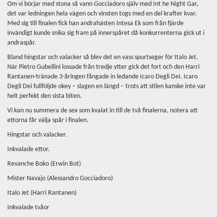
Om vi börjar med stona så vann Gocciadoro själv med Int he Night Gar,
det var ledningen hela vägen och vinsten togs med en del krafter kvar.
Med sig till finalen fick han andrahästen Intesa Ek som från fjärde
invändigt kunde snika sig fram på innerspåret då konkurrenterna gick ut i
andraspår.
Bland hingstar och valacker så blev det en vass spurtseger för Italo Jet.
När Pietro Gubellini lossade från tredje ytter gick det fort och den Harri
Rantanen-tränade 3-åringen fångade in ledande Icaro Degli Dei. Icaro
Degli Dei fullföljde okey – slagen en längd – trots att stilen kanske inte var
helt perfekt den sista biten.
Vi kan nu summera de sex som kvalat in till de två finalerna, notera att
ettorna får välja spår i finalen.
Hingstar och valacker.
Inkvalade ettor.
Revanche Boko (Erwin Bot)
Mister Navajo (Alessandro Gocciadoro)
Italo Jet (Harri Rantanen)
Inkvalade tvåor