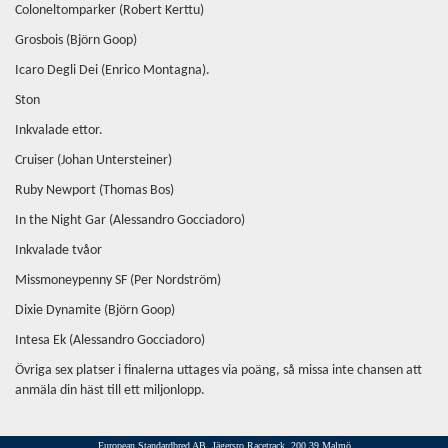
Coloneltomparker (Robert Kerttu)
Grosbois (Björn Goop)
Icaro Degli Dei (Enrico Montagna).
Ston
Inkvalade ettor.
Cruiser (Johan Untersteiner)
Ruby Newport (Thomas Bos)
In the Night Gar (Alessandro Gocciadoro)
Inkvalade tvåor
Missmoneypenny SF (Per Nordström)
Dixie Dynamite (Björn Goop)
Intesa Ek (Alessandro Gocciadoro)
Övriga sex platser i finalerna uttages via poäng, så missa inte chansen att
anmäla din häst till ett miljonlopp.
European Standardbred AB, Jägersro Racetrack, 200 39 Malmö